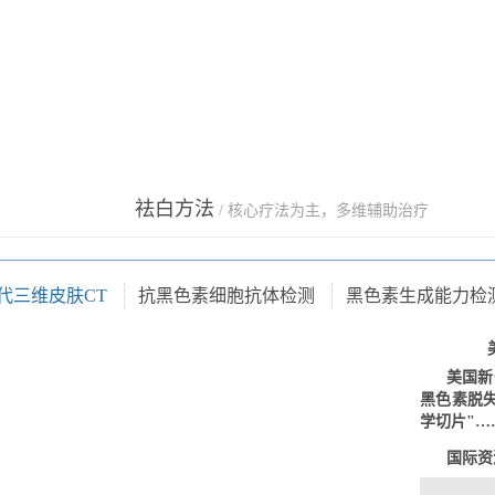
祛白方法
/ 核心疗法为主，多维辅助治疗
代三维皮肤CT
抗黑色素细胞抗体检测
黑色素生成能力检
美国新
黑色素脱
学切片"…
国际资