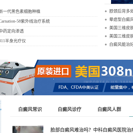
•
脖颈后背多
新一代黑色素细胞种植
•
晕痣型白癜
Carnation-58紫外线治疗系统
•
美国三维皮肤
中药定向渗透
•
美国三维皮肤
311半身光疗仪
•
白癜风能治
白癜风常识
白癜风诊疗
白癜风人群
脸部白癜风难治吗？中科白癜风医院治