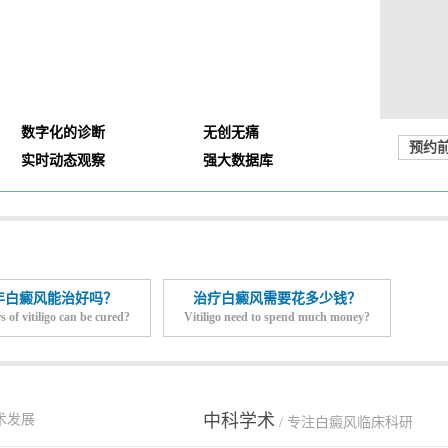
数字化的诊断
无创无痛
预约
实时动态观察
强大数据库
年白癜风能治好吗？
治疗白癜风需要花多少钱？
s of vitiligo can be cured?
Vitiligo need to spend much money?
中科学术
术发展
/ 专注白癜风临床科研