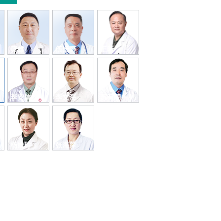
黄雄
伍恬野
王昕
李安信
李文海
苏有明
杨维玲
张海萍