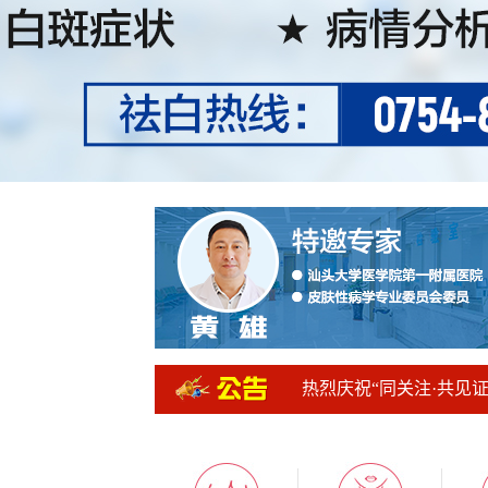
热烈庆祝“同关注·共见
粤东独家引进美国三维皮
粤东首家引进新一代美国X