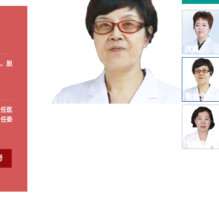
张璐
风、脱
蔡念宁
主任医
主任委
王晓彦
号