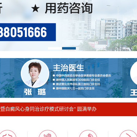
证暨白癜风心身同治诊疗模式研讨会” 圆满举办
肤CT——白癜风精准诊断“金标准”！
trac308nm极速准分子激光治疗系统！